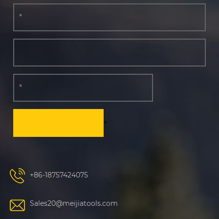
>
+86-18757424075
Sales20@meijiatools.com