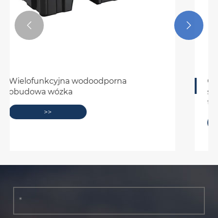


Wzrost i wpływ plastikowych skrzynek
połowowych
>>