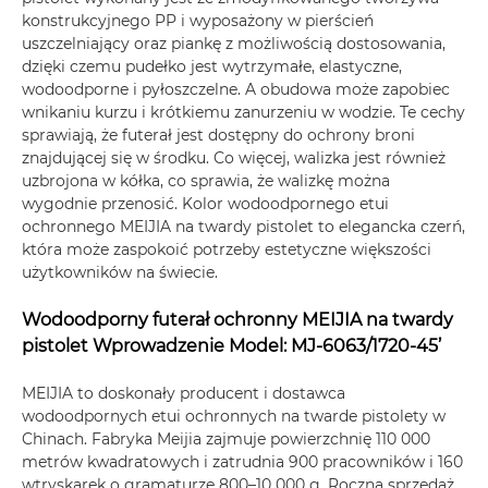
konstrukcyjnego PP i wyposażony w pierścień
uszczelniający oraz piankę z możliwością dostosowania,
dzięki czemu pudełko jest wytrzymałe, elastyczne,
wodoodporne i pyłoszczelne. A obudowa może zapobiec
wnikaniu kurzu i krótkiemu zanurzeniu w wodzie. Te cechy
sprawiają, że futerał jest dostępny do ochrony broni
znajdującej się w środku. Co więcej, walizka jest również
uzbrojona w kółka, co sprawia, że ​​walizkę można
wygodnie przenosić. Kolor wodoodpornego etui
ochronnego MEIJIA na twardy pistolet to elegancka czerń,
która może zaspokoić potrzeby estetyczne większości
użytkowników na świecie.
Wodoodporny futerał ochronny MEIJIA na twardy
pistolet Wprowadzenie Model: MJ-6063/1720-45’
MEIJIA to doskonały producent i dostawca
wodoodpornych etui ochronnych na twarde pistolety w
Chinach. Fabryka Meijia zajmuje powierzchnię 110 000
metrów kwadratowych i zatrudnia 900 pracowników i 160
wtryskarek o gramaturze 800–10 000 g. Roczna sprzedaż