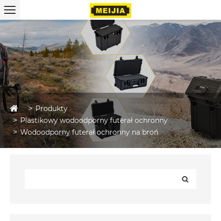
Produkty
Plastikowy wodoodporny futerał ochronny
Wodoodporny futerał ochronny na broń