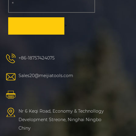
>
+86-18757424075
Sales20@meijiatools.com
Nr 6 Keqi Road, Economy & Technollogy
Development Streone, Ninghai Ningbo
Chiny