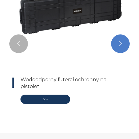


uterał ochronny na
Wodoodporna, twar
plastikowa obudowa
>>