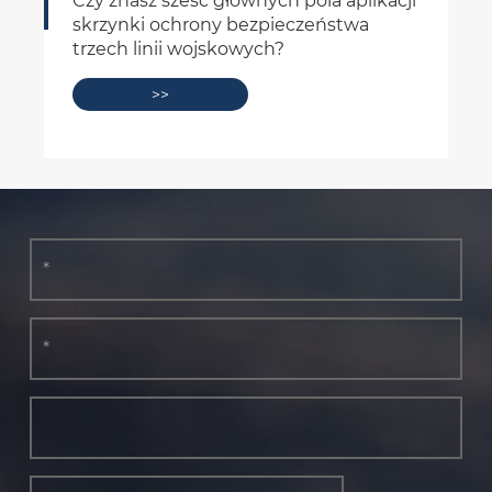
rzynek
Niezbędne pudełko bezpieczeństwa
>>