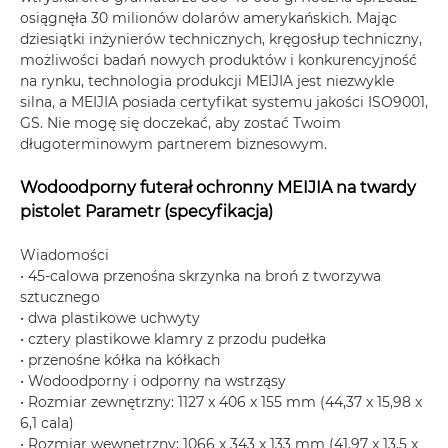
osiągnęła 30 milionów dolarów amerykańskich. Mając
dziesiątki inżynierów technicznych, kręgosłup techniczny,
możliwości badań nowych produktów i konkurencyjność
na rynku, technologia produkcji MEIJIA jest niezwykle
silna, a MEIJIA posiada certyfikat systemu jakości ISO9001,
GS. Nie mogę się doczekać, aby zostać Twoim
długoterminowym partnerem biznesowym.
Wodoodporny futerał ochronny MEIJIA na twardy
pistolet Parametr (specyfikacja)
Wiadomości
• 45-calowa przenośna skrzynka na broń z tworzywa
sztucznego
• dwa plastikowe uchwyty
• cztery plastikowe klamry z przodu pudełka
• przenośne kółka na kółkach
• Wodoodporny i odporny na wstrząsy
• Rozmiar zewnętrzny: 1127 x 406 x 155 mm (44,37 x 15,98 x
6,1 cala)
• Rozmiar wewnętrzny: 1066 x 343 x 133 mm (41,97 x 13,5 x